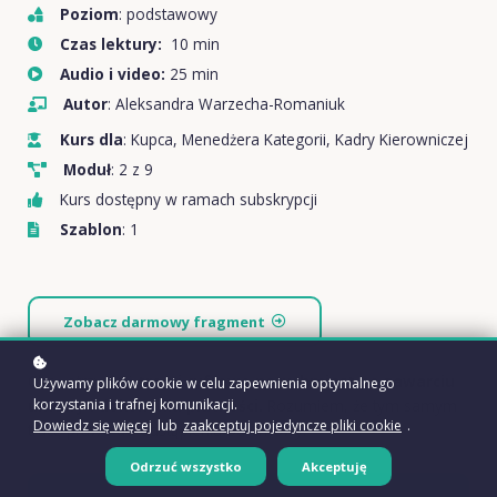
Poziom
: podstawowy
Czas lektury:
10 min
Audio i video:
25 min
Autor
: Aleksandra Warzecha-Romaniuk
Kurs dla
: Kupca, Menedżera Kategorii, Kadry Kierowniczej
Moduł
: 2 z 9
Kurs dostępny w ramach subskrypcji
Szablon
: 1
Zobacz darmowy fragment
Chcę otrzymać
treści cyfrowe natychmiast po zawarciu
Używamy plików cookie w celu zapewnienia optymalnego
korzystania i trafnej komunikacji.
umowy i dokonaniu płatności.
Rozumiem, że tym samym
Dowiedz się więcej
lub
zaakceptuj pojedyncze pliki cookie
.
tracę prawo do odstąpienia od umowy:
Odrzuć wszystko
Akceptuję