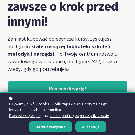
zawsze o krok przed
innymi!
Zamiast kupować pojedyncze kursy, zyskujesz
dostęp do
stale rosnącej biblioteki szkoleń,
metodyk i narzędzi
. To Twoje centrum rozwoju
zawodowego w zakupach, dostępne 24/7, zawsze
wtedy, gdy go potrzebujesz.
Kup subskrypcję!
PLN 2,700 / 12 months
Używamy plików cookie w celu zapewnienia optymalnego
korzystania i trafnej komunikacji.
Dla kogo jest subskrypcja RealSkills?
Dowiedz się więcej
lub
zaakceptuj pojedyncze pliki cookie
.
dla ambitnych profesjonalistów i specjalistów,
Odrzuć wszystko
Akceptuję
którzy chcą mieć dostęp do
wiedzy na żądanie.