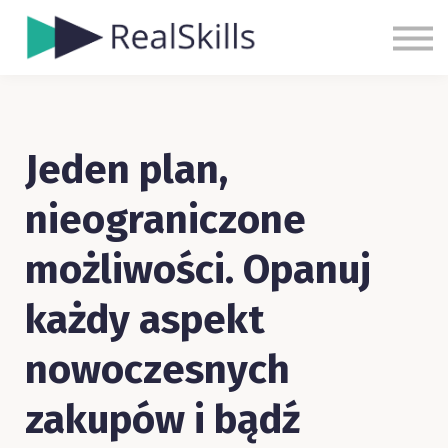
Cennik
Blog
Kontakt
Zaloguj się
Jeden plan,
Zarejestruj się
nieograniczone
możliwości. Opanuj
każdy aspekt
nowoczesnych
zakupów i bądź