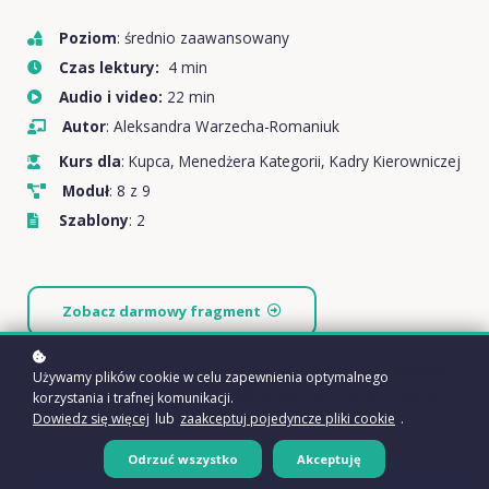
Poziom
: średnio zaawansowany
Czas lektury:
4 min
Audio i video:
22 min
Autor
: Aleksandra Warzecha-Romaniuk
Kurs dla
: Kupca, Menedżera Kategorii, Kadry Kierowniczej
Moduł
: 8 z 9
Szablony
: 2
Zobacz darmowy fragment
Chcę otrzymać
treści cyfrowe natychmiast po zawarciu
Używamy plików cookie w celu zapewnienia optymalnego
umowy i dokonaniu płatności.
Rozumiem, że tym samym
korzystania i trafnej komunikacji.
tracę prawo do odstąpienia od umowy:
Dowiedz się więcej
lub
zaakceptuj pojedyncze pliki cookie
.
Odrzuć wszystko
Akceptuję
Kupuję dostęp!